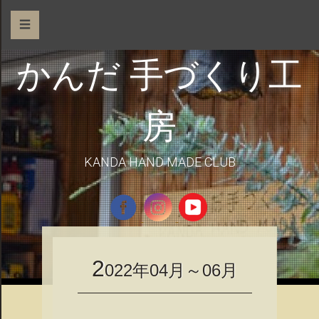
☰
かんだ 手づくり工
房
KANDA HAND MADE CLUB
2
022年04月～06月