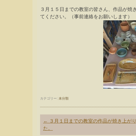
３月１５日までの教室の皆さん、作品が焼
てください。（
事前連絡をお願いします）
カテゴリー:
未分類
投
←
３月１日までの教室の作品が焼き上が
稿
た。
ナ