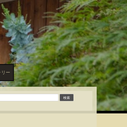
房
ラリー
検
索: