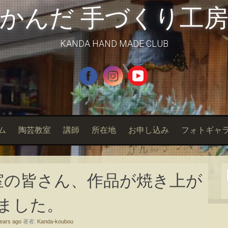
かんだ 手づくり工
KANDA HAND MADE CLUB
ム
陶芸教室
講師
所在地
お申し込み
フォトギャ
室の皆さん、作品が焼き上が
ました。
ears ago
著者:
Kanda-koubou