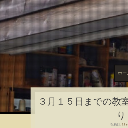
ホー
３月１５日までの教
り
投稿日:
11 y