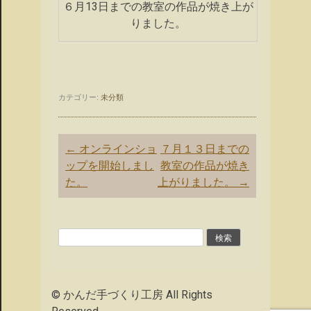
６月13日までの教室の作品が焼き上が
りました。
カテゴリー:
未分類
投
←
オンラインショ
７月１３日までの
稿
ップを開始しまし
教室の作品が焼き
ナ
た。
上がりました。
→
ビ
ゲ
ー
検
シ
索:
ョ
ン
© かんだ手づくり工房 All Rights