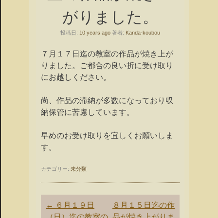
がりました。
投稿日:
10 years ago
著者:
Kanda-koubou
７月１７日迄の教室の作品が焼き上が
りました。
ご都合の良い折に受け取り
にお越しください。
尚、
作品の滞納が多数になっており収
納保管に苦慮しています。
早めのお受け取りを宜しくお願いしま
す。
カテゴリー:
未分類
投
←
６月１９日
８月１５日迄の作
稿
（日）迄の教室の
品が焼き上がりま