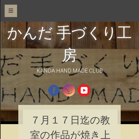
☰
かんだ 手づくり工
房
KANDA HAND MADE CLUB
７月１７日迄の教
室の作品が焼き上