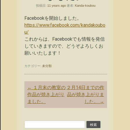
投稿日:
11 years ago
著者:
Kanda-koubou
Facebookを開始しました。
https://www.facebook.com/kandakoubo
u/
これからは、Facebookでも情報を発信
していきますので、どうぞよろしくお
願いいたします！
カテゴリー:
未分類
投
←
１月末の教室の
２月14日までの作
稿
作品が焼き上がり
品が焼き上がりま
ナ
ました。
した。
→
ビ
ゲ
ー
検
シ