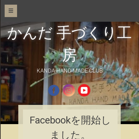
☰
かんだ 手づくり工
房
KANDA HAND MADE CLUB
Facebookを開始し
ました。