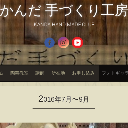
かんだ 手づくり工
KANDA HAND MADE CLUB
ム
陶芸教室
講師
所在地
お申し込み
フォトギャ
2
016年7月〜9月