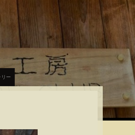
房
ラリー